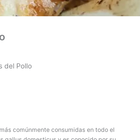
lo
s del Pollo
ral más comúnmente consumidas en todo el
s gallus domesticus y es conocido por su