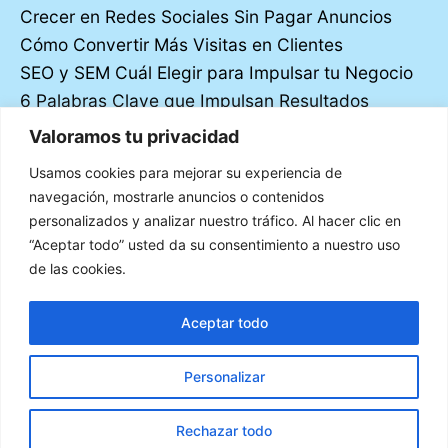
Crecer en Redes Sociales Sin Pagar Anuncios
Cómo Convertir Más Visitas en Clientes
SEO y SEM Cuál Elegir para Impulsar tu Negocio
6 Palabras Clave que Impulsan Resultados
Los pilares del diseño UX UI moderno
Valoramos tu privacidad
7 Estrategias de Contenido que Triunfan en
Usamos cookies para mejorar su experiencia de
Redes Sociales
navegación, mostrarle anuncios o contenidos
8 Claves para un Sitio Web Impecable
personalizados y analizar nuestro tráfico. Al hacer clic en
10 Trucos Infalibles para Aumentar tus
“Aceptar todo” usted da su consentimiento a nuestro uso
Conversiones
de las cookies.
UX vs UI: Diferencias Esenciales para el Éxito
Aceptar todo
Digital
Personalizar
Nunca - Copyright © 2026
Rechazar todo