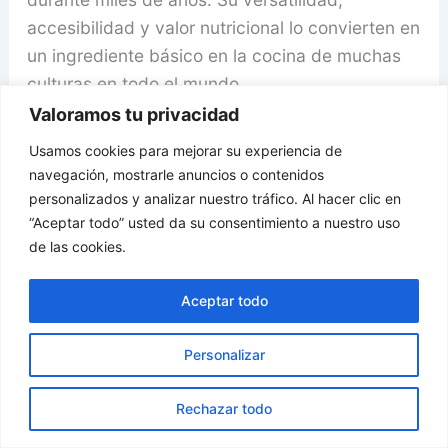
accesibilidad y valor nutricional lo convierten en
un ingrediente básico en la cocina de muchas
culturas en todo el mundo.
Valoramos tu privacidad
Desde platos principales reconfortantes hasta
Usamos cookies para mejorar su experiencia de
postres dulces, el arroz se adapta a una amplia
navegación, mostrarle anuncios o contenidos
variedad de preparaciones culinarias y ofrece
personalizados y analizar nuestro tráfico. Al hacer clic en
una experiencia gastronómica diversa y
“Aceptar todo” usted da su consentimiento a nuestro uso
de las cookies.
satisfactoria.
Aceptar todo
Sin embargo, es importante tener en cuenta
que el arroz, al igual que cualquier otro
Personalizar
alimento, debe consumirse con moderación y
como parte de una dieta equilibrada y variada.
Rechazar todo
Variar entre diferentes tipos de arroz, como el