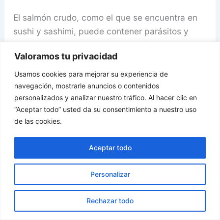
El salmón crudo, como el que se encuentra en
sushi y sashimi, puede contener parásitos y
bacterias que pueden causar enfermedades. Es
Valoramos tu privacidad
crucial asegurarse de que el salmón crudo se
congele adecuadamente antes de su consumo
Usamos cookies para mejorar su experiencia de
para eliminar posibles parásitos y minimizar el
navegación, mostrarle anuncios o contenidos
personalizados y analizar nuestro tráfico. Al hacer clic en
riesgo de infecciones.
“Aceptar todo” usted da su consentimiento a nuestro uso
de las cookies.
8.- Consumo Excesivo de Sodio en Salmón
Ahumado.
Aceptar todo
El salmón ahumado suele tener un alto
Personalizar
contenido de sodio debido al proceso de
curado. Un consumo excesivo de sodio puede
Rechazar todo
contribuir a la hipertensión arterial y otros