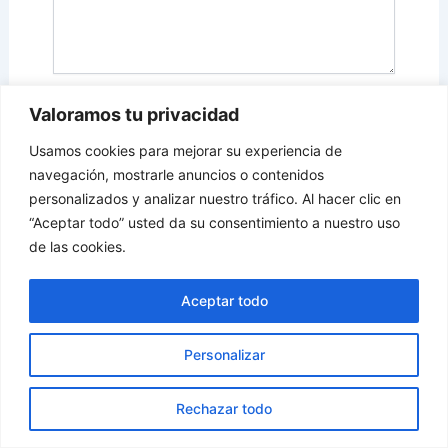
Valoramos tu privacidad
Nombre*
Usamos cookies para mejorar su experiencia de
navegación, mostrarle anuncios o contenidos
personalizados y analizar nuestro tráfico. Al hacer clic en
Correo
electrónico*
“Aceptar todo” usted da su consentimiento a nuestro uso
de las cookies.
Web
Aceptar todo
Personalizar
Guarda mi nombre, correo electrónico y web en
este navegador para la próxima vez que comente.
Rechazar todo