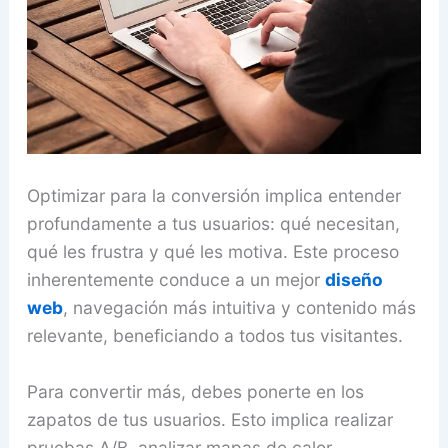
Optimizar para la conversión implica entender
profundamente a tus usuarios: qué necesitan,
qué les frustra y qué les motiva. Este proceso
inherentemente conduce a un mejor
diseño
web
, navegación más intuitiva y contenido más
relevante, beneficiando a todos tus visitantes.
Para convertir más, debes ponerte en los
zapatos de tus usuarios. Esto implica realizar
pruebas A/B, analizar mapas de calor,