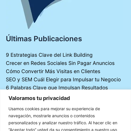
Últimas Publicaciones
9 Estrategias Clave del Link Building
Crecer en Redes Sociales Sin Pagar Anuncios
Cómo Convertir Más Visitas en Clientes
SEO y SEM Cuál Elegir para Impulsar tu Negocio
6 Palabras Clave que Impulsan Resultados
Los pilares del diseño UX UI moderno
Valoramos tu privacidad
7 Estrategias de Contenido que Triunfan en
Usamos cookies para mejorar su experiencia de
Redes Sociales
navegación, mostrarle anuncios o contenidos
8 Claves para un Sitio Web Impecable
personalizados y analizar nuestro tráfico. Al hacer clic en
10 Trucos Infalibles para Aumentar tus
“Aceptar todo” usted da su consentimiento a nuestro uso