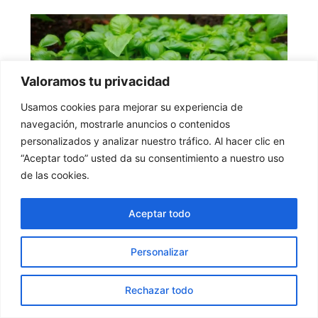
Valoramos tu privacidad
Usamos cookies para mejorar su experiencia de
navegación, mostrarle anuncios o contenidos
personalizados y analizar nuestro tráfico. Al hacer clic en
“Aceptar todo” usted da su consentimiento a nuestro uso
de las cookies.
10 Beneficios de la Albahaca
Nutrición
Aceptar todo
Qué es la Albahaca. La albahaca,
Personalizar
científicamente conocida como Ocimum
basilicum, es una hierba aromática
Rechazar todo
originaria de Asia tropical y […]