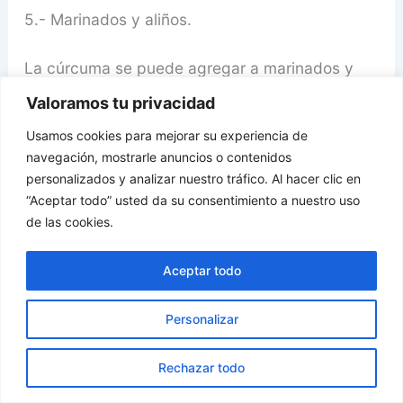
5.- Marinados y aliños.
La cúrcuma se puede agregar a marinados y
aliños para carnes, aves y pescados. Combina
Valoramos tu privacidad
especialmente bien con sabores cítricos,
Usamos cookies para mejorar su experiencia de
jengibre, ajo y hierbas frescas.
navegación, mostrarle anuncios o contenidos
personalizados y analizar nuestro tráfico. Al hacer clic en
6.- Huevos revueltos y tortillas.
“Aceptar todo” usted da su consentimiento a nuestro uso
de las cookies.
Agrega una pizca de cúrcuma a tus huevos
revueltos o tortillas para darles un color amarillo
Aceptar todo
brillante y un sabor extra. También se puede
combinar con otras especias como comino y
Personalizar
cilantro para un toque adicional de sabor.
Rechazar todo
7.- Bebidas y batidos.