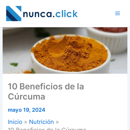
Ir
al
contenido
10 Beneficios de la
Cúrcuma
mayo 19, 2024
Inicio
Nutrición